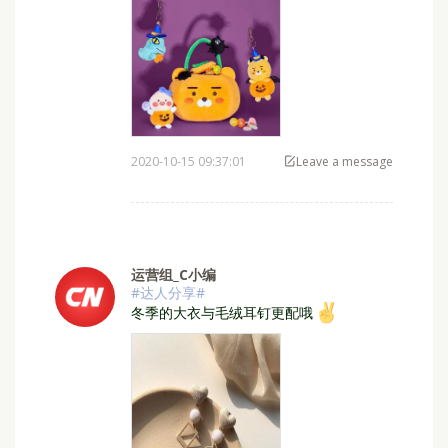
2020-10-15 09:37:01
Leave a message
运营组_C小编
#达人分享#
冬季的大衣与⁣⁣毛绒耳钉更配哦