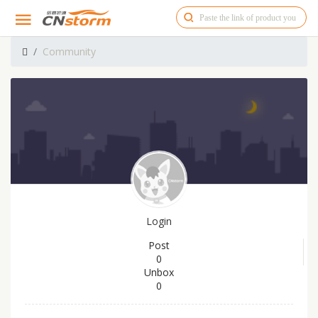
Community
Login
Post
0
Unbox
0