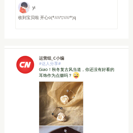
yi
收到宝贝啦 开心o(*////▽////*)q
运营组_C小编
#达人分享#
⁣Giao！秋冬复古风当道，你还没有好看的
耳饰作为点缀吗？