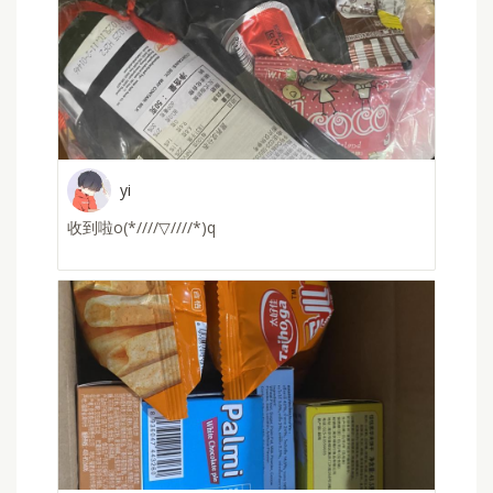
yi
收到啦o(*////▽////*)q