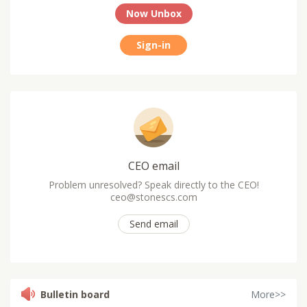
Now Unbox
Sign-in
CEO email
Problem unresolved? Speak directly to the CEO!
ceo@stonescs.com
Send email
Bulletin board
More>>