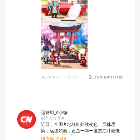
2020-10-21 11:15:56
Leave a message
运营组_C小编
#达人分享#
⁣近日，全国各地红叶陆续变色，层林尽
染，远望如画，正是一年一度赏红叶最佳
时期
Unfold text∨