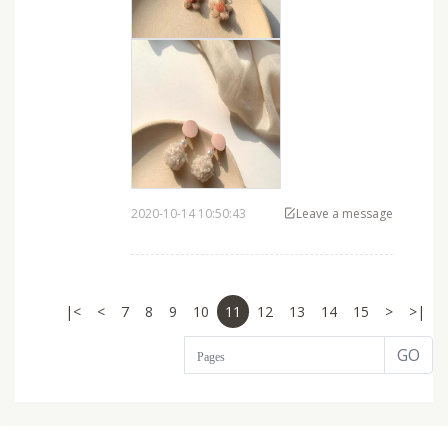
2020-10-14 10:50:43
Leave a message
|<
<
7
8
9
10
11
12
13
14
15
>
>|
GO