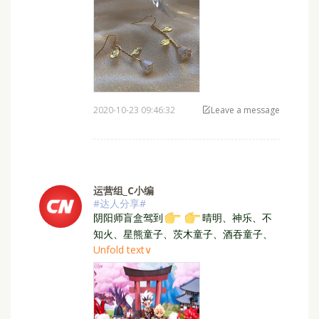
2020-10-23 09:46:32
Leave a message
运营组_C小编
#达人分享#
⁣阴阳师盲盒驾到
晴明、神乐、不
知火、星熊童子、茨木童子、酒吞童子、
鬼王酒吞童子！！你们喜欢哪一个啊？
Unfold text∨