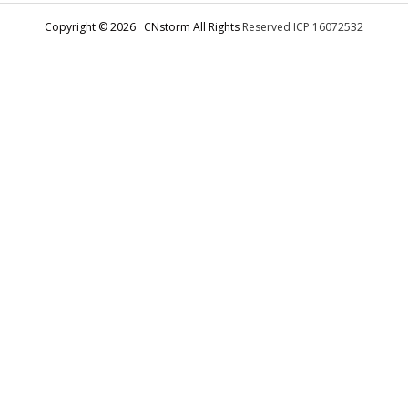
Contact Us
Copyright © 2026 CNstorm All Rights
Reserved ICP 16072532