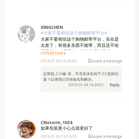
XINGCHEN
#大家不要相信这个购物邮寄平台#
大家不要相信这个购物邮寄平台，实在是
太差了，有很多东西不能寄，而且还不给
我退钱，46元现金，直接给我清零了
Unfold text∨
2019-01-04 16:29:56
Leave a message
运营组_C小编: 亲，可否具体告知下小C您的问
题？以便我们尽快核实和解决。
2019-01-04 16:39:51
Reply
CNstorm_1034
如果包装更小心点就更好了