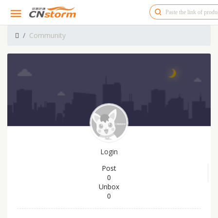
Community
Login
Post
0
Unbox
0