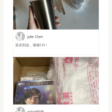
yi
收到啦o(*////▽////*)q