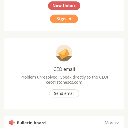
Now Unbox
Sign-in
CEO email
Problem unresolved? Speak directly to the CEO!
ceo@stonescs.com
Send email
Bulletin board
More>>