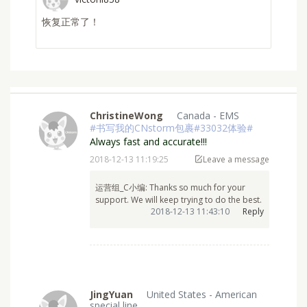
yi
收到宝贝啦 开心o(*////▽////*)q
ChristineWong
Canada - EMS
#书写我的CNstorm包裹#33032体验#
Always fast and accurate!!!
2018-12-13 11:19:25
Leave a message
运营组_C小编: Thanks so much for your
support. We will keep trying to do the best.
2018-12-13 11:43:10
Reply