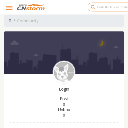
Community
Login
Post
0
Unbox
0