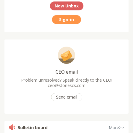
Now Unbox
Sign-in
CEO email
Problem unresolved? Speak directly to the CEO!
ceo@stonescs.com
Send email
Bulletin board
More>>