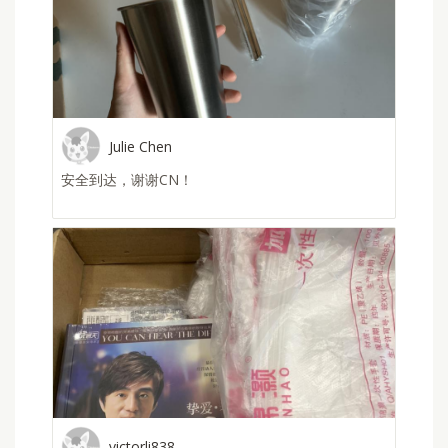
yi
收到啦o(*////▽////*)q